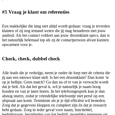
#5 Vraag je klant om referenties
Een makkelijke die lang niet altijd wordt gedaan: vraag je tevreden
klanten of zij nog iemand weten die jij mag benaderen met jouw
aanbod. Als het contact voldoet aan jouw droomklant specs, dan is
het natuurlijk helemaal top als zij de contactpersoon alvast kunnen
opwarmen voor je.
Check, check, dubbel check
Alle leads die je verkrijgt, neem je onder de loep met de criteria die
jij aan een nieuwe klant stelt. Is het een droomklant? Dan komt ‘ie
op je bellijst. Geen match? Ga dan na of er van je verwacht wordt
dat je belt. Als dat het geval is, wil je natuurlijk je naam hoog
houden en van je laten horen. In het telefoongesprek kun je dan
alsnog sturen, zodat je vriendelijke telefoontje niet persé op een
afspraak aan komt. Tenminste als je je tijd efficiënt wil besteden.
Zorg dat je gegevens kloppen en compleet zijn én dat je research
hebt gedaan. Zorg in ieder geval voor naam, functietitel,
bedrijfsnaam, bezigheden van het bedrijf, mogelijke interesses uit