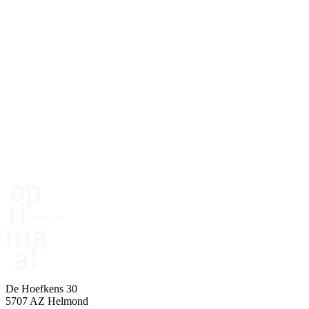
Twijfel of dit werkt voor jou?
Plan een kenningsmaking. Dan kijken we samen naar je doelgroep,
propositie en haalbaarheid.
25 jaar ervaring
500+ tevreden klanten
Succes gegarandeerd
Plan een kennismaking
De Hoefkens 30
5707 AZ Helmond