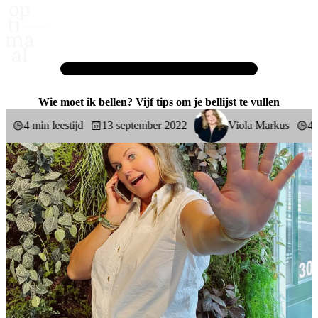
Home
Blog
Wie moet ik bellen? Vijf tips om je bellijst te vullen
Wie moet ik bellen? Vijf tips om je bellijst te vullen
4 min leestijd
13 september 2022
Viola Markus
4 min l