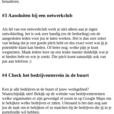
benaderen.
#3 Aansluiten bij een netwerkclub
Als lid van een netwerkclub werk je niet alleen aan je eigen
ontwikkeling, het is ook zeer handig (en de bedoeling) om de
aangesloten leden voor jou te laten werken. Het is dan zeer zeker
van belang dat je een goede pitch hebt en dus exact weet wat jij je
potentiële klant kan bieden. Of beter nog: welke pijn je kunt
wegnemen. Maak iedere keer op een leuke manier duidelijk wat je
te bieden hebt en wie je zoekt. Die pitch komt natuurlijk ook van
pas aan telefoon ;)
#4 Check het bedrijventerrein in de buurt
Ken je alle bedrijven in de buurt of jouw werkgebied?
Waarschijnlijk niet! Bekijk op de website van bedrijventerreinen
welke organisaties er zijn gevestigd of zoom in op Google Maps om
te bekijken welke bedrijven er zitten. Uiteraard is het dan nog aan
jou de taak om te bekijken of ze matchen bij de bedrijven die jij in je
portefeuille wil hebben.