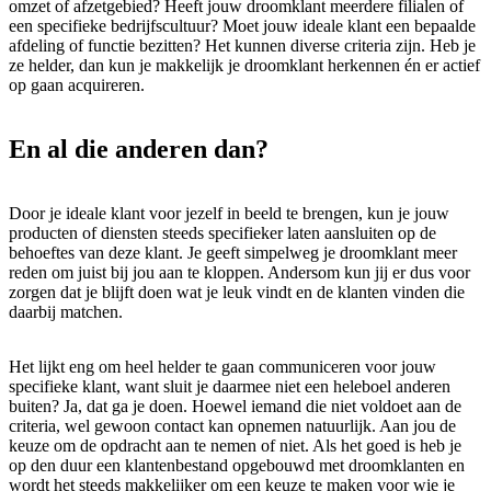
omzet of afzetgebied? Heeft jouw droomklant meerdere filialen of
een specifieke bedrijfscultuur? Moet jouw ideale klant een bepaalde
afdeling of functie bezitten? Het kunnen diverse criteria zijn. Heb je
ze helder, dan kun je makkelijk je droomklant herkennen én er actief
op gaan acquireren.
En al die anderen dan?
Door je ideale klant voor jezelf in beeld te brengen, kun je jouw
producten of diensten steeds specifieker laten aansluiten op de
behoeftes van deze klant. Je geeft simpelweg je droomklant meer
reden om juist bij jou aan te kloppen. Andersom kun jij er dus voor
zorgen dat je blijft doen wat je leuk vindt en de klanten vinden die
daarbij matchen.
Het lijkt eng om heel helder te gaan communiceren voor jouw
specifieke klant, want sluit je daarmee niet een heleboel anderen
buiten? Ja, dat ga je doen. Hoewel iemand die niet voldoet aan de
criteria, wel gewoon contact kan opnemen natuurlijk. Aan jou de
keuze om de opdracht aan te nemen of niet. Als het goed is heb je
op den duur een klantenbestand opgebouwd met droomklanten en
wordt het steeds makkelijker om een keuze te maken voor wie je