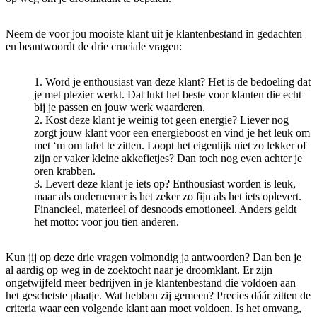
Neem de voor jou mooiste klant uit je klantenbestand in gedachten
en beantwoordt de drie cruciale vragen:
Word je enthousiast van deze klant?
Het is de bedoeling dat
je met plezier werkt. Dat lukt het beste voor klanten die echt
bij je passen en jouw werk waarderen.
Kost deze klant je weinig tot geen energie?
Liever nog
zorgt jouw klant voor een energieboost en vind je het leuk om
met ‘m om tafel te zitten. Loopt het eigenlijk niet zo lekker of
zijn er vaker kleine akkefietjes? Dan toch nog even achter je
oren krabben.
Levert deze klant je iets op?
Enthousiast worden is leuk,
maar als ondernemer is het zeker zo fijn als het iets oplevert.
Financieel, materieel of desnoods emotioneel. Anders geldt
het motto: voor jou tien anderen.
Kun jij op deze drie vragen volmondig ja antwoorden? Dan ben je
al aardig op weg in de zoektocht naar je droomklant. Er zijn
ongetwijfeld meer bedrijven in je klantenbestand die voldoen aan
het geschetste plaatje. Wat hebben zij gemeen? Precies dáár zitten de
criteria waar een volgende klant aan moet voldoen. Is het omvang,