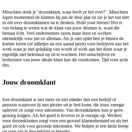
Misschien denk je ‘droomklant, waar heeft ze het over?’. Misschien
lopen momenteel de klanten bij jou de deur plat en zie je het nut niet
in om over droomklanten na te denken. Hold your horses! Het is
van belang te weten wat de klant van jouw dromen is, want die
bestaat écht. Veel ondernemers razen maar door en werken
uiteindelijk voor jan en alleman. Als je niet oplet ben je binnen de
kortste keren (of stilletjes na een aantal jaren) voor bedrijven aan het
werk waar je niet gelukkig van wordt of werk aan het doen waar je
eigenlijk niet helemaal op zit te wachten. Het omschrijven en
herkennen van jouw ideale klant kan dit voorkomen. Tijd voor actie
dus.
Jouw droomklant
Een droomklant is niet meer en niet minder dan een bedrijf of
persoon waarvoor jij met plezier uit je bed komt, die jouw energie
oplevert en zorgt voor inkomsten. Van droomklanten kun je geen
genoeg krijgen. Als het goed is leveren ze je energie op. Werken
voor droomklanten zorgt voor een gezond klantenbestand en als het
goed zit ook voor gezonde inkomsten. We helpen je een klein beetje
op weg om je droomklant te bepalen.