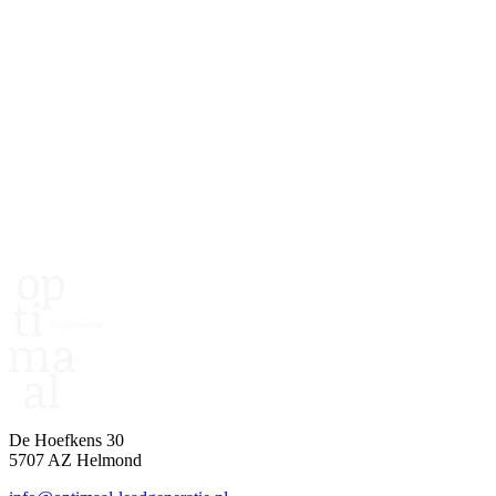
Twijfel of dit werkt voor jou?
Plan een kenningsmaking. Dan kijken we samen naar je doelgroep,
propositie en haalbaarheid.
25 jaar ervaring
500+ tevreden klanten
Succes gegarandeerd
Plan een kennismaking
De Hoefkens 30
5707 AZ Helmond