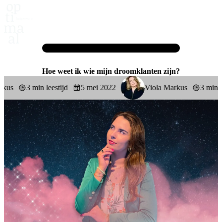
Home
Blog
Hoe weet ik wie mijn droomklanten zijn?
Hoe weet ik wie mijn droomklanten zijn?
s
3 min leestijd
5 mei 2022
Viola Markus
3 min leest