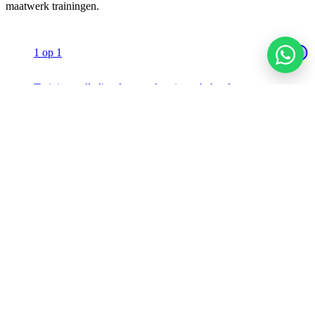
maatwerk trainingen.
1 op 1
Training volledig afgestemd op jouw behoeften en
verkoopskills.
Incompany
Training op locatie met een selecte groep collega’s.
Training op maat
Bedrijfsspecifieke training, specifiek vormgegeven op
aanvraag.
Small group