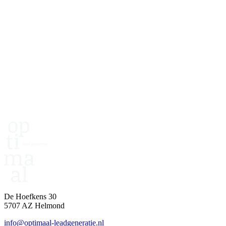
Twijfel of dit werkt voor jou?
Plan een kenningsmaking. Dan kijken we samen naar je doelgroep,
propositie en haalbaarheid.
25 jaar ervaring
500+ tevreden klanten
Succes gegarandeerd
Plan een kennismaking
De Hoefkens 30
5707 AZ Helmond
info@optimaal-leadgeneratie.nl