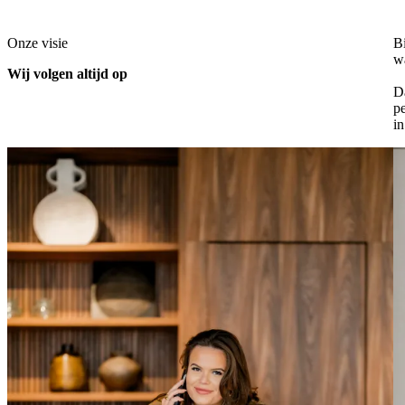
Onze visie
Bi
w
Wij volgen altijd op
Da
pe
in